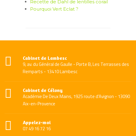
Recette de Dahl de lentilles corail
Pourquoi Vert Eclat ?
Cabinet de Lambesc
9, av. du Général de Gaulle - Porte B, Les Terrasses des
Remparts - 13410 Lambesc
Cabinet de Célony
Académie De Deux Mains, 1925 route d'Avignon - 13090
Aix-en-Provence
Appelez-moi
07 49 16 72 16